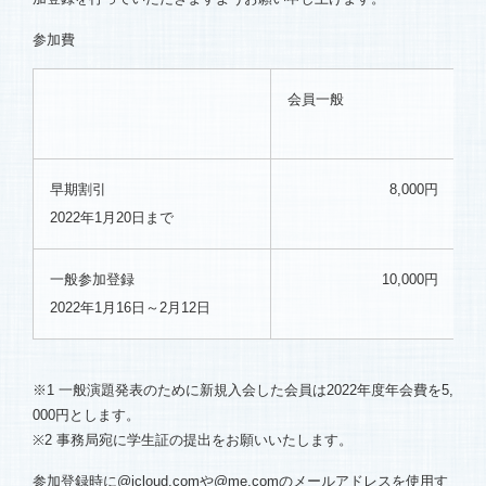
参加費
会員一般
会
一
早期割引
8,000円
2022年1月20日まで
一般参加登録
10,000円
2022年1月16日～2月12日
※1 一般演題発表のために新規入会した会員は2022年度年会費を5,
000円とします。
※2 事務局宛に学生証の提出をお願いいたします。
参加登録時に@icloud.comや@me.comのメールアドレスを使用す